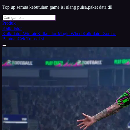
Top up semua kebutuhan game,isi ulang pulsa,paket data,dll
Produk
Kalkulator
Kalkulator Winrate
Kalkulator Magic Wheel
Kalkulator Zodiac
Bantuan
Cek Transaksi