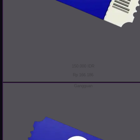
150.000 IDR
Rp 166.186
Gangguan