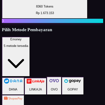
8360 Tokens
Rp 1.673.153
3
Pilih Metode Pembayaran
Emoney
5
metode tersedia
DANA
LINKAJA
OVO
GOPAY