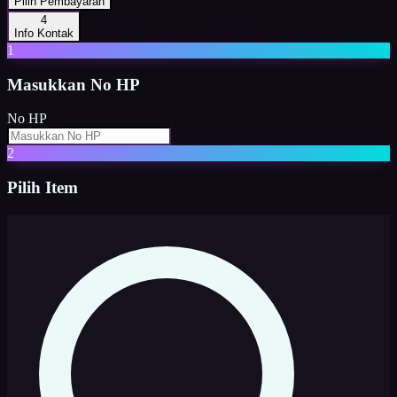
Pilih Pembayaran
4
Info Kontak
1
Masukkan
No HP
No HP
2
Pilih Item