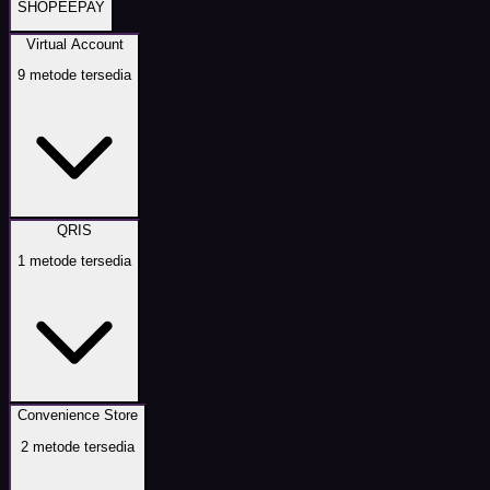
SHOPEEPAY
Virtual Account
9
metode tersedia
QRIS
1
metode tersedia
Convenience Store
2
metode tersedia