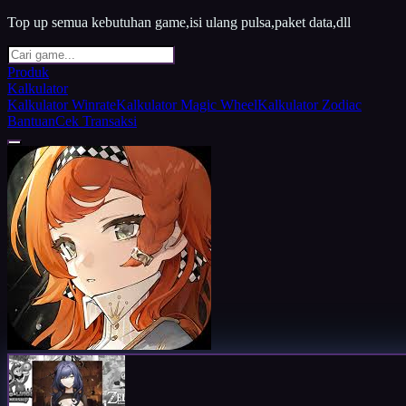
Top up semua kebutuhan game,isi ulang pulsa,paket data,dll
Produk
Kalkulator
Kalkulator Winrate
Kalkulator Magic Wheel
Kalkulator Zodiac
Bantuan
Cek Transaksi