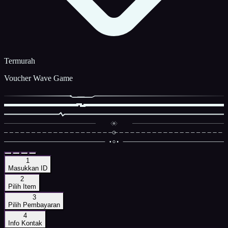
Termurah
Voucher Wave Game
1
Masukkan ID
2
Pilih Item
3
Pilih Pembayaran
4
Info Kontak