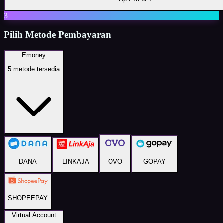
3
Pilih Metode Pembayaran
Emoney
5
metode tersedia
DANA
LINKAJA
OVO
GOPAY
SHOPEEPAY
Virtual Account