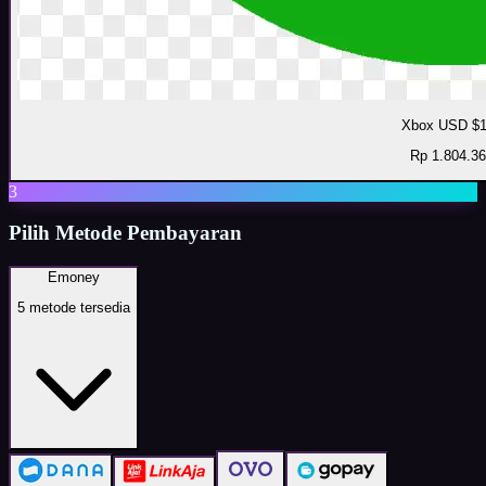
Xbox USD $
Rp 1.804.3
3
Pilih Metode Pembayaran
Emoney
5
metode tersedia