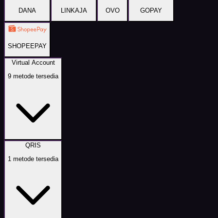
DANA
LINKAJA
OVO
GOPAY
SHOPEEPAY
Virtual Account
9
metode tersedia
QRIS
1
metode tersedia