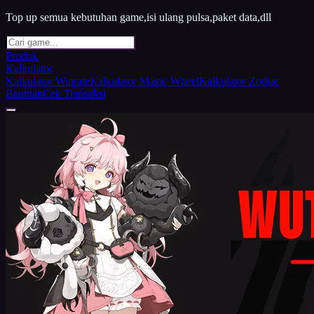
Top up semua kebutuhan game,isi ulang pulsa,paket data,dll
Produk
Kalkulator
Kalkulator Winrate
Kalkulator Magic Wheel
Kalkulator Zodiac
Bantuan
Cek Transaksi