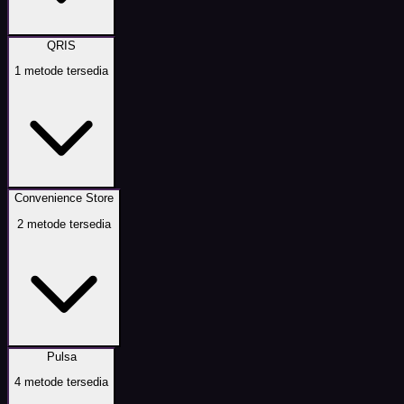
QRIS
1
metode tersedia
Convenience Store
2
metode tersedia
Pulsa
4
metode tersedia