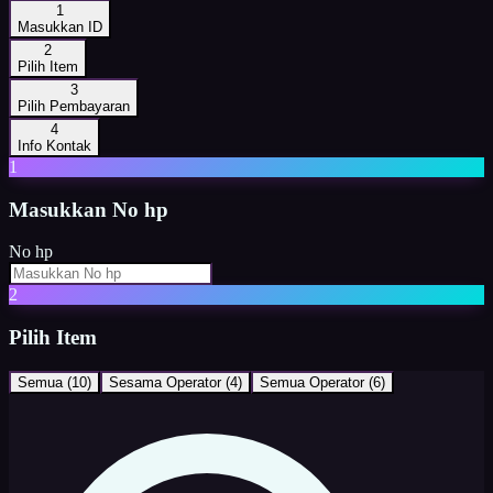
1
Masukkan ID
2
Pilih Item
3
Pilih Pembayaran
4
Info Kontak
1
Masukkan
No hp
No hp
2
Pilih Item
Semua (
10
)
Sesama Operator
(
4
)
Semua Operator
(
6
)