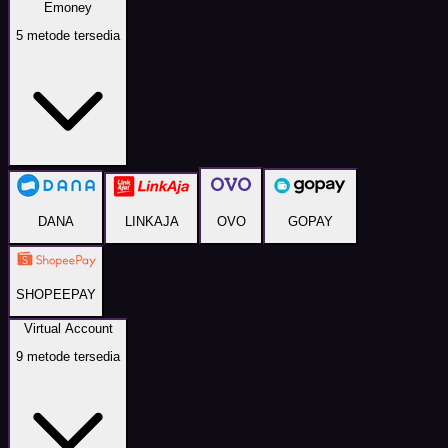
Emoney
5
metode tersedia
DANA
LINKAJA
OVO
GOPAY
SHOPEEPAY
Virtual Account
9
metode tersedia